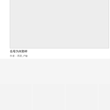
岳母为何那样
作者：周君,卢敏