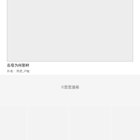
岳母为何那样
作者：周君,卢敏
©歪歪漫画