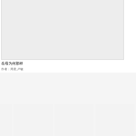
岳母为何那样
作者：周君,卢敏