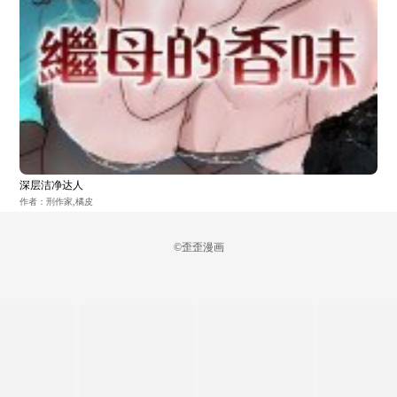
深层洁净达人
作者：刑作家,橘皮
©歪歪漫画