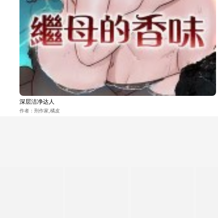
深层洁净达人
作者：刑作家,橘皮