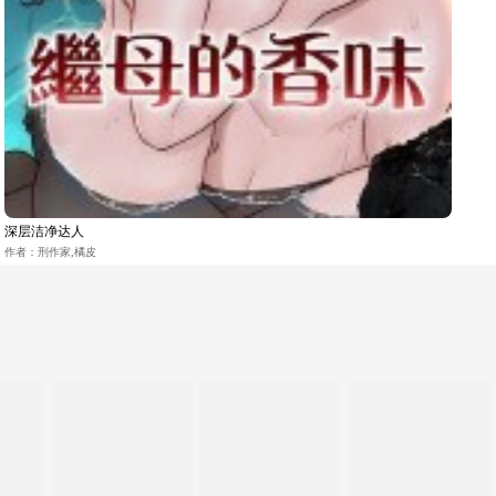
深层洁净达人
作者：刑作家,橘皮